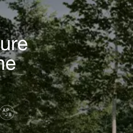
ture
ne