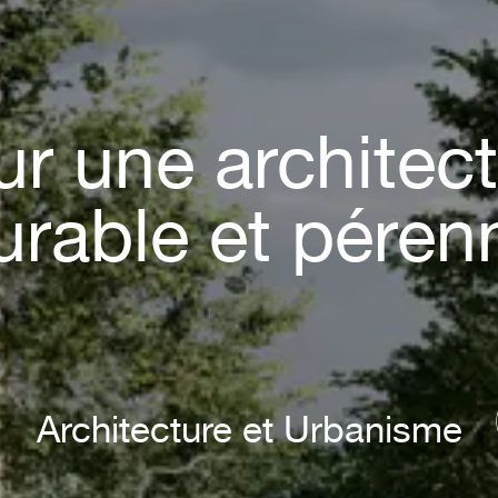
r une architec
urable et péren
Architecture et Urbanisme