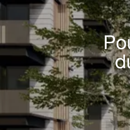
Pou
d