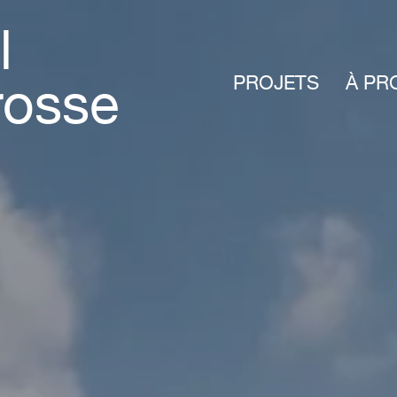
l
PROJETS
À PR
rosse