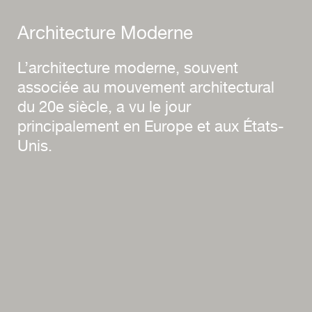
Architecture Moderne
L’architecture moderne, souvent
associée au mouvement architectural
du 20e siècle, a vu le jour
principalement en Europe et aux États-
Unis.
Les modernistes aspiraient à rompre
avec les styles traditionnels pour
adopter une esthétique épurée,
fonctionnelle et minimaliste.
Cette architecture se caractérise par
l’utilisation de matériaux innovants tels