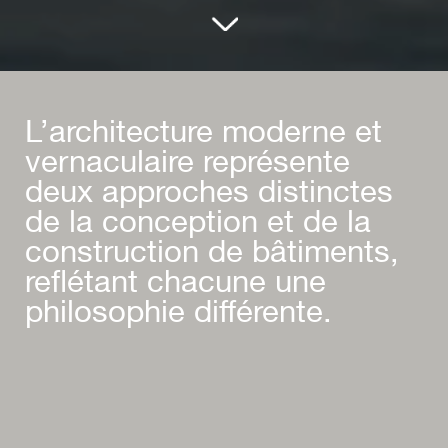
L’architecture moderne et
vernaculaire représente
deux approches distinctes
de la conception et de la
construction de bâtiments,
reflétant chacune une
philosophie différente.